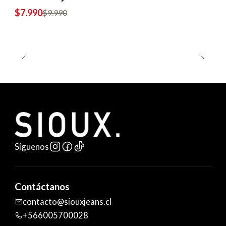
$7.990
$9.990
Síguenos
Contáctanos
contacto@siouxjeans.cl
+566005700028