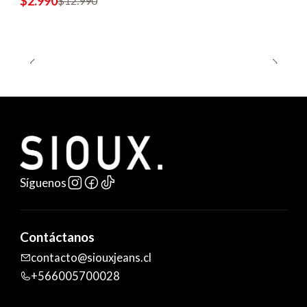
$2.990
$12.990
Síguenos
Contáctanos
contacto@siouxjeans.cl
+566005700028