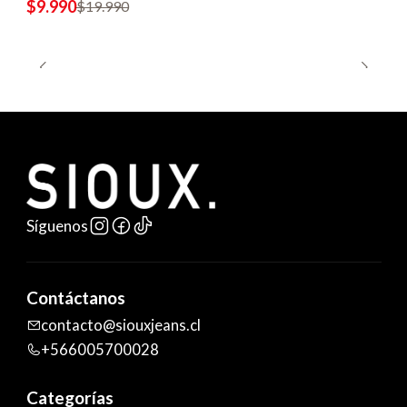
$9.990
$19.990
Síguenos
Contáctanos
contacto@siouxjeans.cl
+566005700028
Categorías