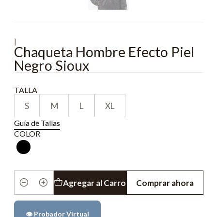
|
Chaqueta Hombre Efecto Piel
Negro Sioux
TALLA
S
M
L
XL
Guía de Tallas
COLOR
Agregar al Carro
Comprar ahora
Cantidad
👁️ Probador Virtual