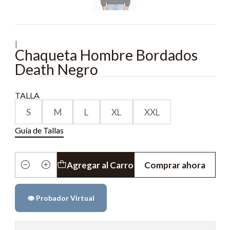
|
Chaqueta Hombre Bordados
Death Negro
TALLA
S
M
L
XL
XXL
Guía de Tallas
Agregar al Carro
Comprar ahora
Cantidad
👁️ Probador Virtual