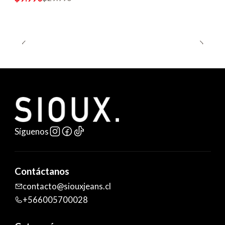
Síguenos
Contáctanos
contacto@siouxjeans.cl
+566005700028