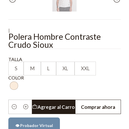
|
Polera Hombre Contraste
Crudo Sioux
TALLA
S
M
L
XL
XXL
COLOR
Agregar al Carro
Comprar ahora
Cantidad
👁️ Probador Virtual