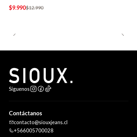
$9.990
$12.990
Síguenos
Contáctanos
contacto@siouxjeans.cl
+566005700028