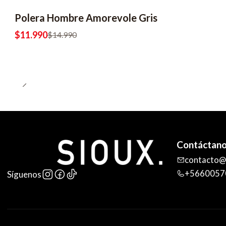
Polera Hombre Amorevole Gris
$11.990
$14.990
Contáctan
contacto@s
+5660057
Síguenos