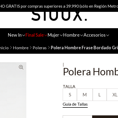
 GRATIS por compras superiores a 39.990 (sólo en Región Metro
New In
Final Sale
Mujer
Hombre
Accesorios
nicio
Hombre
Poleras
Polera Hombre Frase Bordado Gri
|
Polera Homb
TALLA
S
M
L
XL
Guía de Tallas