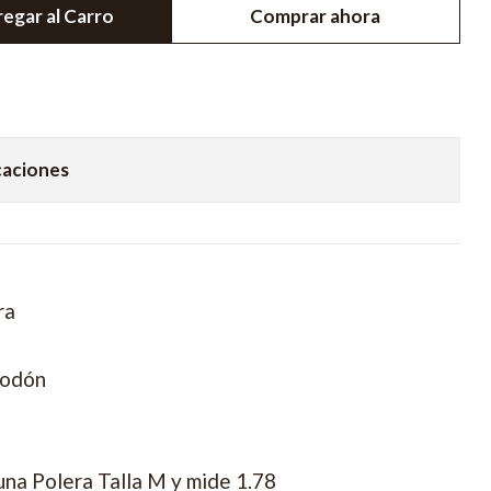
egar al Carro
Comprar ahora
caciones
ra
godón
una Polera Talla M y mide 1.78