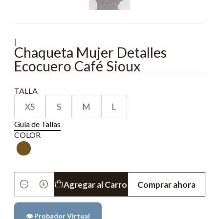
|
Chaqueta Mujer Detalles
Ecocuero Café Sioux
TALLA
XS
S
M
L
Guía de Tallas
COLOR
Agregar al Carro
Comprar ahora
Cantidad
👁️ Probador Virtual