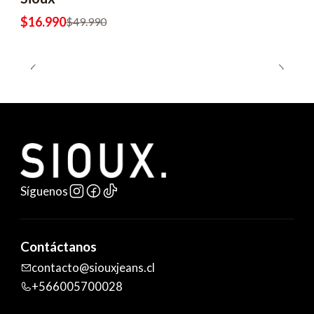
$16.990
$49.990
Síguenos
Contáctanos
contacto@siouxjeans.cl
+566005700028