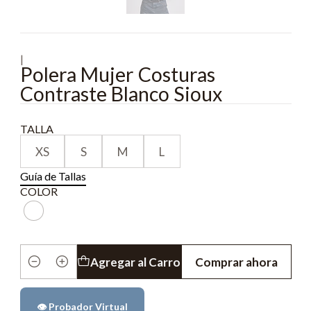
|
Polera Mujer Costuras
Contraste Blanco Sioux
TALLA
XS
S
M
L
Guía de Tallas
COLOR
Agregar al Carro
Comprar ahora
Cantidad
👁️ Probador Virtual