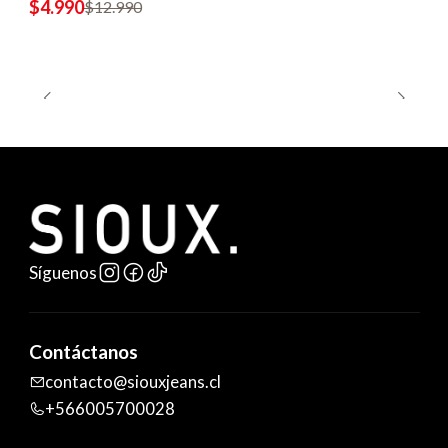
$4.990
$12.990
Síguenos
Contáctanos
contacto@siouxjeans.cl
+566005700028