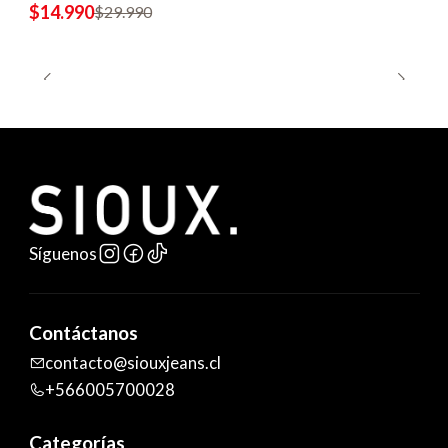
$14.990
$29.990
Síguenos
Contáctanos
contacto@siouxjeans.cl
+566005700028
Categorías