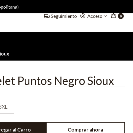
politana)
Acceso
Seguimiento
0
ioux
let Puntos Negro Sioux
3XL
egar al Carro
Comprar ahora