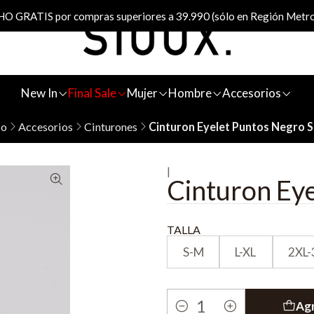
 GRATIS por compras superiores a 39.990 (sólo en Región Metro
New In
Final Sale
Mujer
Hombre
Accesorios
io
Accesorios
Cinturones
Cinturon Eyelet Puntos Negro S
|
Cinturon Eye
TALLA
S-M
L-XL
2XL-
Agr