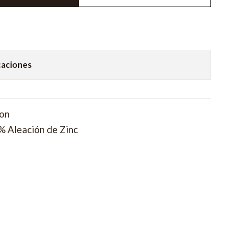
caciones
ron
% Aleación de Zinc