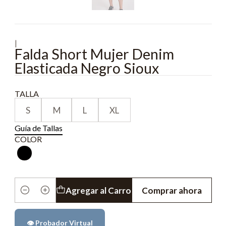
|
Falda Short Mujer Denim
Elasticada Negro Sioux
TALLA
S
M
L
XL
Guía de Tallas
COLOR
Agregar al Carro
Comprar ahora
Cantidad
👁️ Probador Virtual