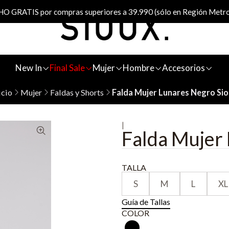
 GRATIS por compras superiores a 39.990 (sólo en Región Metro
New In
Final Sale
Mujer
Hombre
Accesorios
icio
Mujer
Faldas y Shorts
Falda Mujer Lunares Negro Si
|
Falda Mujer
TALLA
S
M
L
XL
Guía de Tallas
COLOR