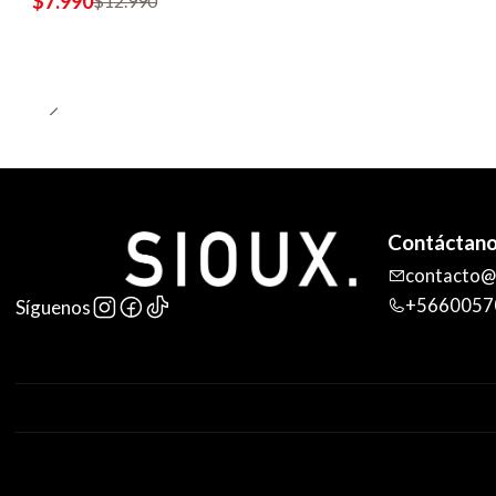
$7.990
$12.990
Contáctan
contacto@s
+5660057
Síguenos