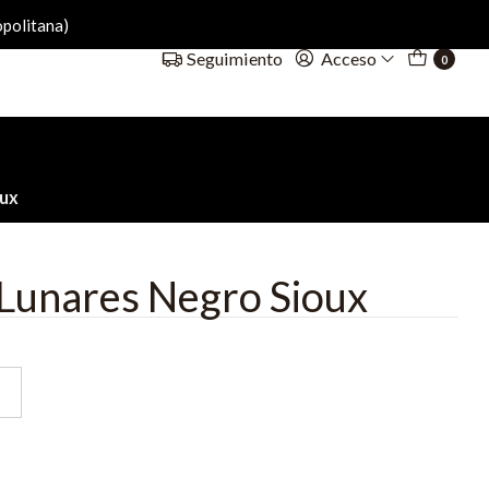
politana)
Acceso
Seguimiento
0
oux
 Lunares Negro Sioux