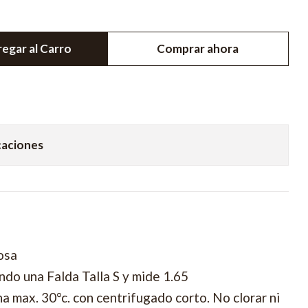
egar al Carro
Comprar ahora
caciones
osa
do una Falda Talla S y mide 1.65
 max. 30°c. con centrifugado corto. No clorar ni