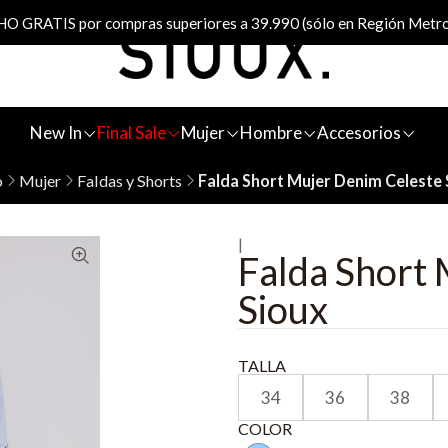
 GRATIS por compras superiores a 39.990 (sólo en Región Metro
New In
Final Sale
Mujer
Hombre
Accesorios
o
Mujer
Faldas y Shorts
Falda Short Mujer Denim Celeste 
|
Falda Short
Sioux
TALLA
34
36
38
COLOR