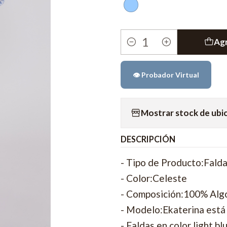
Agr
Cantidad
👁️ Probador Virtual
Mostrar stock de ubi
DESCRIPCIÓN
- Tipo de Producto:Falda
- Color:Celeste
- Composición:100% Al
- Modelo:Ekaterina está 
- Faldas en color light b