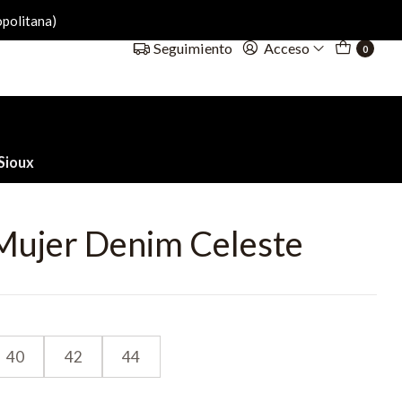
politana)
Acceso
Seguimiento
0
Sioux
 Mujer Denim Celeste
40
42
44