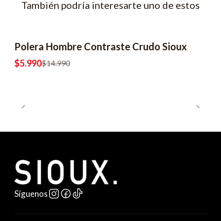
También podría interesarte uno de estos
Polera Hombre Contraste Crudo Sioux
-60% OFF
2x8990
$5.990
$14.990
Síguenos