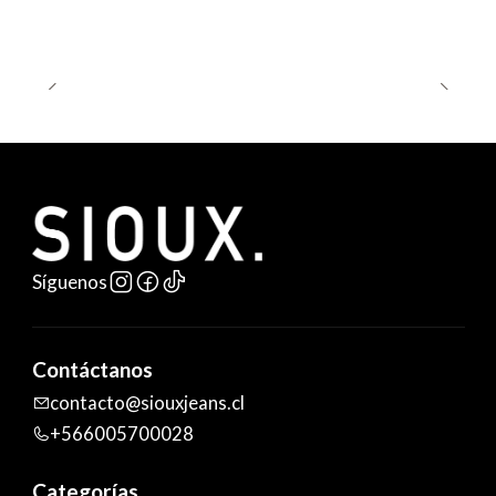
Síguenos
Contáctanos
contacto@siouxjeans.cl
+566005700028
Categorías