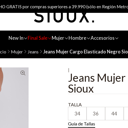
 GRATIS por compras superiores a 39.990 (sólo en Región Metro
New In
Final Sale
Mujer
Hombre
Accesorios
icio
Mujer
Jeans
Jeans Mujer Cargo Elasticado Negro Si
|
Jeans Mujer
Sioux
TALLA
34
36
44
Guía de Tallas