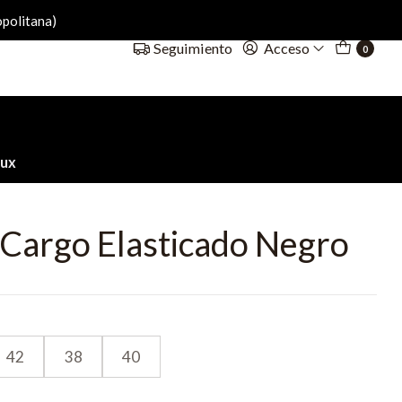
politana)
Acceso
Seguimiento
0
oux
 Cargo Elasticado Negro
42
38
40