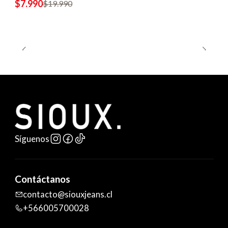
$7.990
$19.990
Síguenos
Contáctanos
contacto@siouxjeans.cl
+566005700028