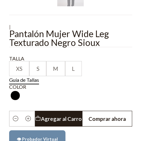
|
Pantalón Mujer Wide Leg
Texturado Negro Sioux
TALLA
XS
S
M
L
Guía de Tallas
COLOR
Agregar al Carro
Comprar ahora
Cantidad
👁️ Probador Virtual