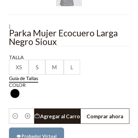
|
Parka Mujer Ecocuero Larga
Negro Sioux
TALLA
XS
S
M
L
Guía de Tallas
COLOR
Agregar al Carro
Comprar ahora
Cantidad
👁️ Probador Virtual