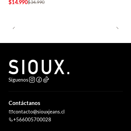
$14.990
$34.990
Síguenos
Contáctanos
contacto@siouxjeans.cl
+566005700028