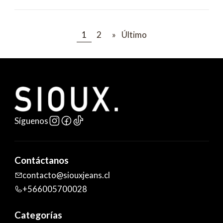
1
2
»
Último
Síguenos
Contáctanos
contacto@siouxjeans.cl
+566005700028
Categorías