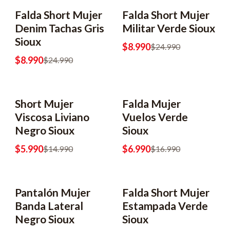
Falda Short Mujer
Falda Short Mujer
-64% OFF
-64% OFF
Denim Tachas Gris
Militar Verde Sioux
Sioux
$8.990
$24.990
$8.990
$24.990
Short Mujer
Falda Mujer
-60% OFF
-59% OFF
Viscosa Liviano
Vuelos Verde
Negro Sioux
Sioux
$5.990
$6.990
$14.990
$16.990
Pantalón Mujer
Falda Short Mujer
-60% OFF
-70% OFF
Banda Lateral
Estampada Verde
Negro Sioux
Sioux