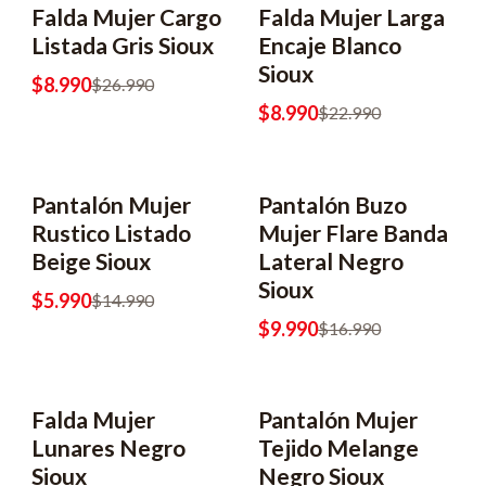
Falda Mujer Cargo
Falda Mujer Larga
-67% OFF
-61% OFF
Listada Gris Sioux
Encaje Blanco
Sioux
$8.990
$26.990
$8.990
$22.990
Pantalón Mujer
Pantalón Buzo
-60% OFF
-41% OFF
Rustico Listado
Mujer Flare Banda
Beige Sioux
Lateral Negro
Sioux
$5.990
$14.990
$9.990
$16.990
Falda Mujer
Pantalón Mujer
Lunares Negro
Tejido Melange
Sioux
Negro Sioux