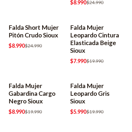
$8.990
$24.990
Falda Short Mujer
Falda Mujer
-64% OFF
-60% OFF
Pitón Crudo Sioux
Leopardo Cintura
Elasticada Beige
$8.990
$24.990
Sioux
$7.990
$19.990
Falda Mujer
Falda Mujer
-55% OFF
-70% OFF
Gabardina Cargo
Leopardo Gris
Negro Sioux
Sioux
$8.990
$5.990
$19.990
$19.990