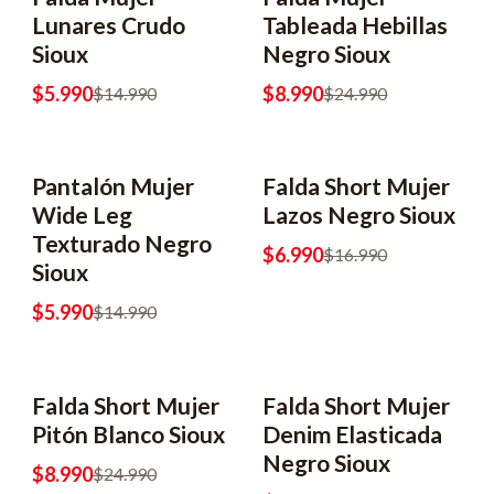
-60% OFF
-64% OFF
Lunares Crudo
Tableada Hebillas
Sioux
Negro Sioux
$5.990
$8.990
$14.990
$24.990
Pantalón Mujer
Falda Short Mujer
-60% OFF
-59% OFF
Wide Leg
Lazos Negro Sioux
Texturado Negro
$6.990
$16.990
Sioux
$5.990
$14.990
Falda Short Mujer
Falda Short Mujer
-64% OFF
-64% OFF
Pitón Blanco Sioux
Denim Elasticada
Negro Sioux
$8.990
$24.990