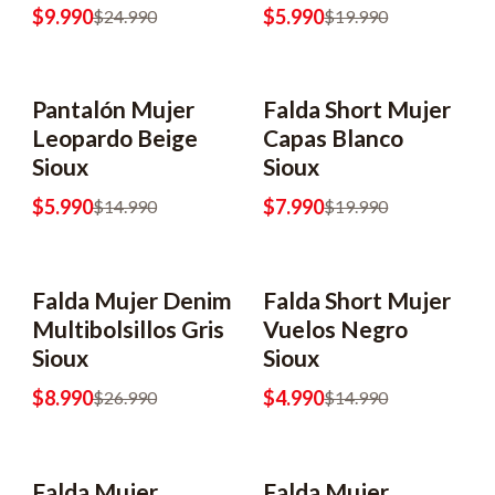
$9.990
$5.990
$24.990
$19.990
Pantalón Mujer
Falda Short Mujer
-60% OFF
-60% OFF
Leopardo Beige
Capas Blanco
Sioux
Sioux
$5.990
$7.990
$14.990
$19.990
Falda Mujer Denim
Falda Short Mujer
-67% OFF
-67% OFF
Multibolsillos Gris
Vuelos Negro
Sioux
Sioux
$8.990
$4.990
$26.990
$14.990
Falda Mujer
Falda Mujer