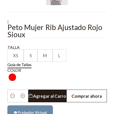
|
Peto Mujer Rib Ajustado Rojo
Sioux
TALLA
XS
S
M
L
Guía de Tallas
COLOR
Agregar al Carro
Comprar ahora
Cantidad
👁️ Probador Virtual