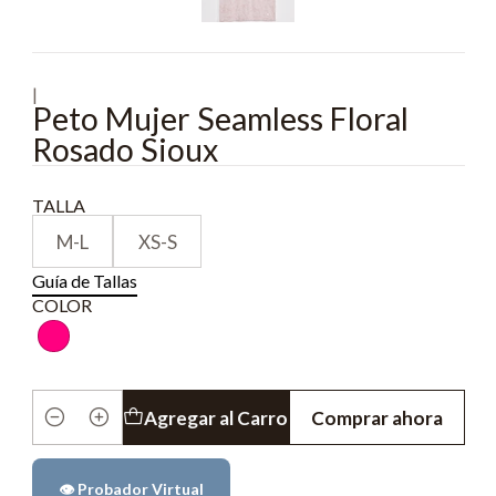
|
Peto Mujer Seamless Floral
Rosado Sioux
TALLA
M-L
XS-S
Guía de Tallas
COLOR
Agregar al Carro
Comprar ahora
Cantidad
👁️ Probador Virtual