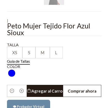
|
Peto Mujer Tejido Flor Azul
Sioux
TALLA
XS
S
M
L
Guía de Tallas
COLOR
Agregar al Carro
Comprar ahora
Cantidad
👁️ Probador Virtual