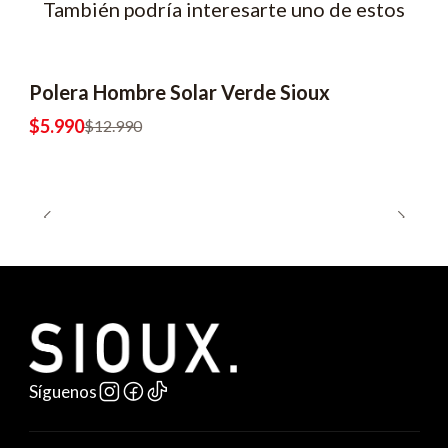
También podría interesarte uno de estos
Polera Hombre Solar Verde Sioux
-54% OFF
2x8990
$5.990
$12.990
Síguenos