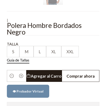
|
Polera Hombre Bordados
Negro
TALLA
S
M
L
XL
XXL
Guía de Tallas
Agregar al Carro
Comprar ahora
Cantidad
👁️ Probador Virtual