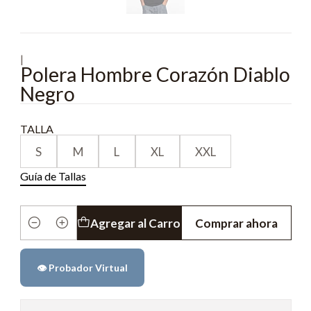
|
Polera Hombre Corazón Diablo
Negro
TALLA
S
M
L
XL
XXL
Guía de Tallas
Agregar al Carro
Comprar ahora
Cantidad
👁️ Probador Virtual