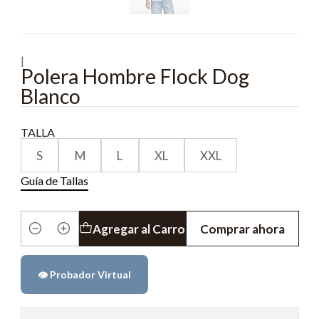
|
Polera Hombre Flock Dog
Blanco
TALLA
S
M
L
XL
XXL
Guía de Tallas
Agregar al Carro
Comprar ahora
Cantidad
👁️ Probador Virtual