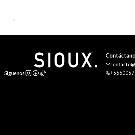
Contáctan
contacto@s
+5660057
Síguenos