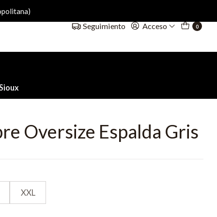
politana)
Acceso
Seguimiento
0
Sioux
re Oversize Espalda Gris
XXL