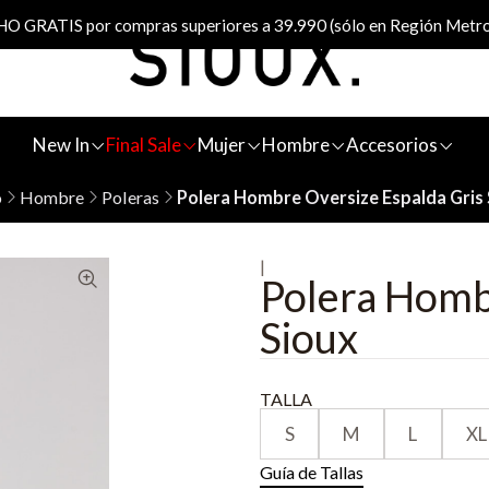
 GRATIS por compras superiores a 39.990 (sólo en Región Metro
New In
Final Sale
Mujer
Hombre
Accesorios
o
Hombre
Poleras
Polera Hombre Oversize Espalda Gris 
|
Polera Homb
Sioux
TALLA
S
M
L
XL
Guía de Tallas