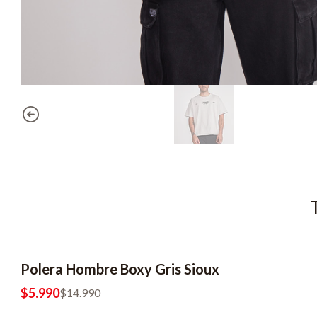
Polera Hombre Boxy Gris Sioux
-60% OFF
2x8990
$5.990
$14.990