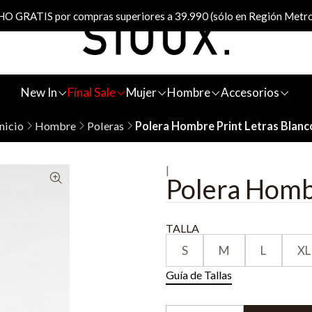
 GRATIS por compras superiores a 39.990 (sólo en Región Metro
New In
Final Sale
Mujer
Hombre
Accesorios
Inicio
Hombre
Poleras
Polera Hombre Print Letras Blanc
|
Polera Hombr
TALLA
S
M
L
XL
Guía de Tallas