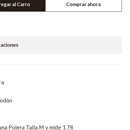
egar al Carro
Comprar ahora
caciones
ra
godón
una Polera Talla M y mide 1.78