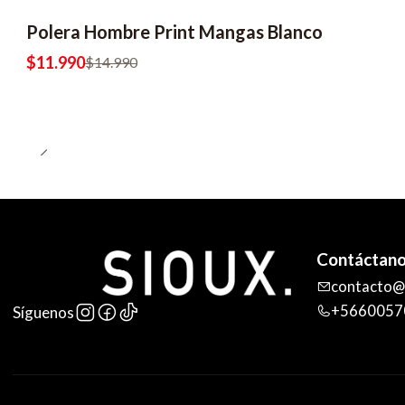
Polera Hombre Print Mangas Blanco
$11.990
$14.990
Contáctan
contacto@s
+5660057
Síguenos