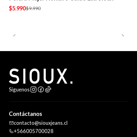
-40% OFF
$5.990
$9.990
Síguenos
Contáctanos
contacto@siouxjeans.cl
+566005700028