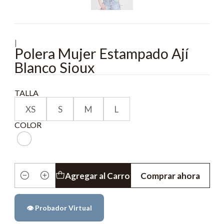
|
Polera Mujer Estampado Ají
Blanco Sioux
TALLA
XS
S
M
L
COLOR
Agregar al Carro
Comprar ahora
Cantidad
👁️ Probador Virtual