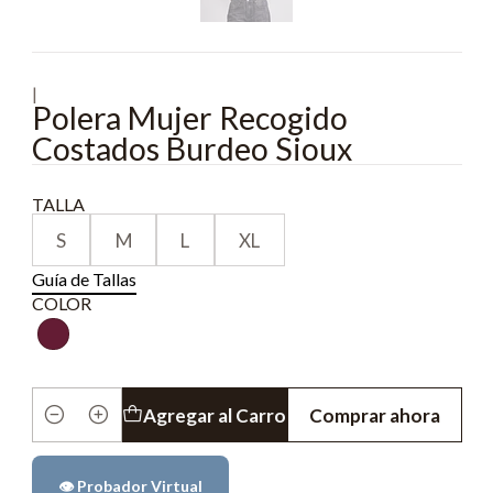
|
Polera Mujer Recogido
Costados Burdeo Sioux
TALLA
S
M
L
XL
Guía de Tallas
COLOR
Agregar al Carro
Comprar ahora
Cantidad
👁️ Probador Virtual