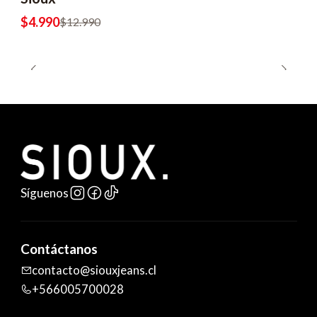
$4.990
$12.990
Síguenos
Contáctanos
contacto@siouxjeans.cl
+566005700028