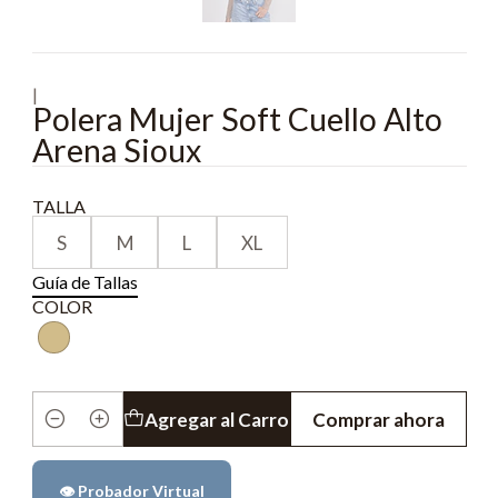
|
Polera Mujer Soft Cuello Alto
Arena Sioux
TALLA
S
M
L
XL
Guía de Tallas
COLOR
Agregar al Carro
Comprar ahora
Cantidad
👁️ Probador Virtual