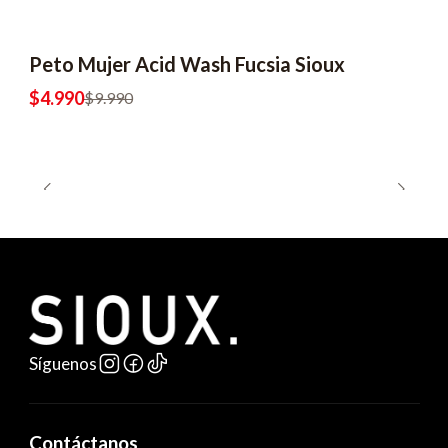
Peto Mujer Acid Wash Fucsia Sioux
-50% OFF
2x6990
$4.990
$9.990
Síguenos
Contáctanos