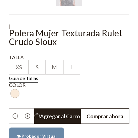
|
Polera Mujer Texturada Rulet
Crudo Sioux
TALLA
XS
S
M
L
Guía de Tallas
COLOR
Agregar al Carro
Comprar ahora
Cantidad
👁️ Probador Virtual