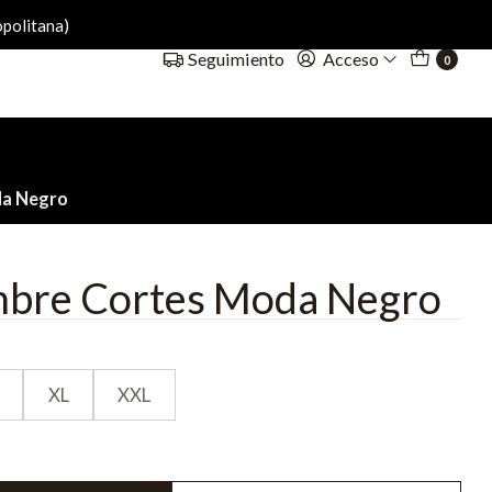
politana)
Acceso
Seguimiento
0
da Negro
mbre Cortes Moda Negro
XL
XXL