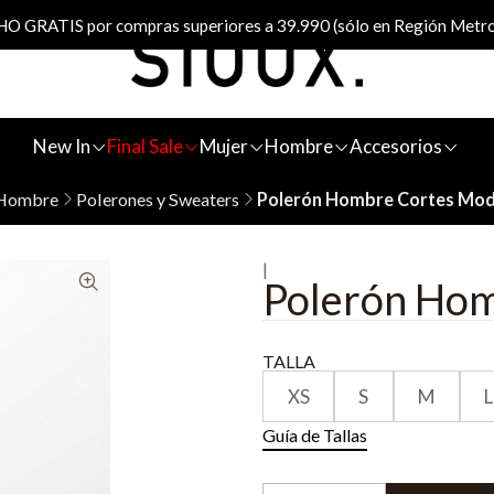
 GRATIS por compras superiores a 39.990 (sólo en Región Metro
New In
Final Sale
Mujer
Hombre
Accesorios
Hombre
Polerones y Sweaters
Polerón Hombre Cortes Mo
|
Polerón Ho
TALLA
XS
S
M
L
Guía de Tallas