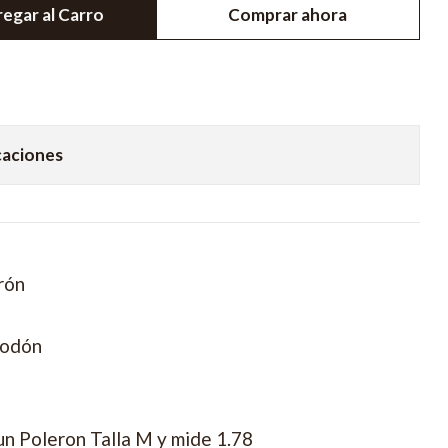
egar al Carro
Comprar ahora
caciones
rón
godón
un Poleron Talla M y mide 1.78