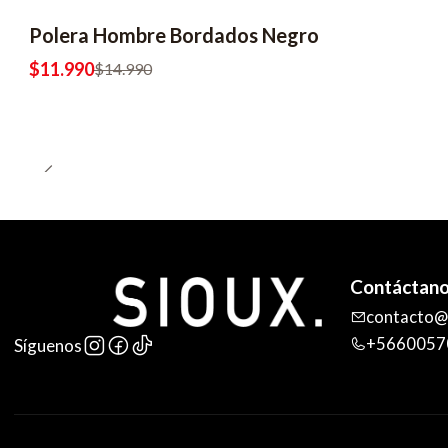
Polera Hombre Bordados Negro
$11.990
$14.990
Contáctan
contacto@s
+5660057
Síguenos