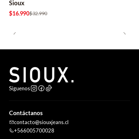
Sioux
$16.990
$32.990
Síguenos
Contáctanos
contacto@siouxjeans.cl
+566005700028