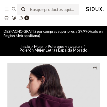
0
DESPACHO GRATIS por compras superiores a 39.990 (sólo en
Región Metropolitana)
Inicio
Mujer
Polerones y sweaters
Polerón Mujer Letras Espalda Morado