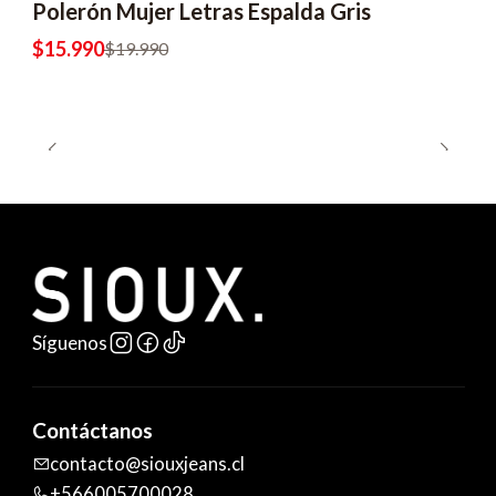
Polerón Mujer Letras Espalda Gris
$15.990
$19.990
Síguenos
Contáctanos
contacto@siouxjeans.cl
+566005700028