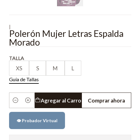
|
Polerón Mujer Letras Espalda
Morado
TALLA
XS
S
M
L
Guía de Tallas
Agregar al Carro
Comprar ahora
Cantidad
👁️ Probador Virtual