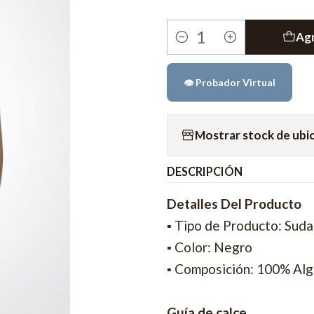
Agr
Cantidad
👁️ Probador Virtual
Mostrar stock de ubi
DESCRIPCIÓN
Detalles Del Producto
▪ Tipo de Producto: Sud
▪ Color: Negro
▪ Composición: 100% Al
Guía de calce