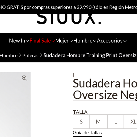
 GRATIS por compras superiores a 39.990 (sólo en Región Metro
New In
Final Sale
Mujer
Hombre
Accesorios
Hombre
Poleras
Sudadera Hombre Training Print Oversi
|
Sudadera Ho
Oversize Ne
TALLA
S
M
L
XL
Guía de Tallas