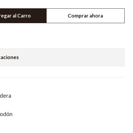
egar al Carro
Comprar ahora
caciones
adera
godón