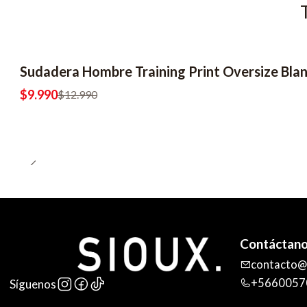
Sudadera Hombre Training Print Oversize Bla
$9.990
$12.990
Contáctan
contacto@s
+5660057
Síguenos