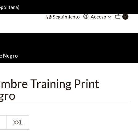
politana)
Acceso
Seguimiento
0
ze Negro
mbre Training Print
gro
XXL