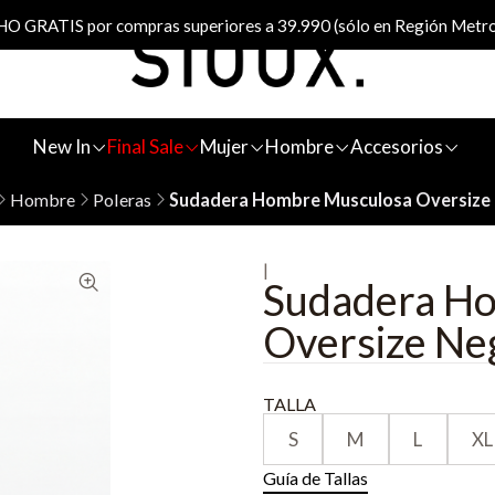
 GRATIS por compras superiores a 39.990 (sólo en Región Metro
New In
Final Sale
Mujer
Hombre
Accesorios
Hombre
Poleras
Sudadera Hombre Musculosa Oversize
|
Sudadera H
Oversize Ne
TALLA
S
M
L
XL
Guía de Tallas