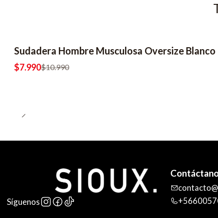
Sudadera Hombre Musculosa Oversize Blanco
$7.990
$10.990
Contáctan
contacto@s
+5660057
Síguenos