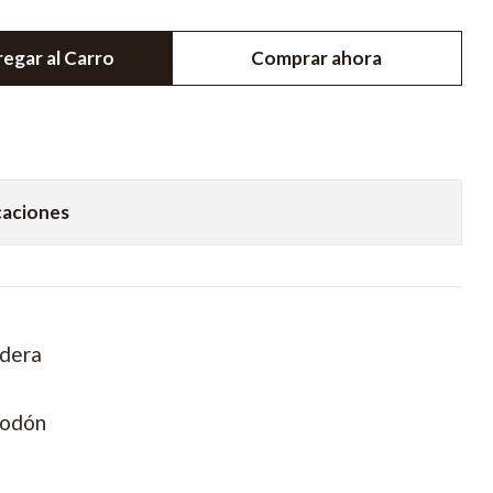
egar al Carro
Comprar ahora
caciones
adera
godón