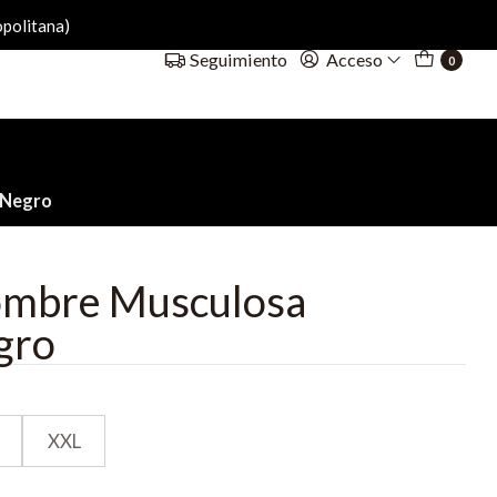
politana)
Acceso
Seguimiento
0
 Negro
ombre Musculosa
gro
XXL