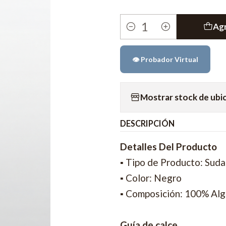
Agr
Cantidad
👁️ Probador Virtual
Mostrar stock de ubi
DESCRIPCIÓN
Detalles Del Producto
▪ Tipo de Producto: Sud
▪ Color: Negro
▪ Composición: 100% Al
Guía de calce