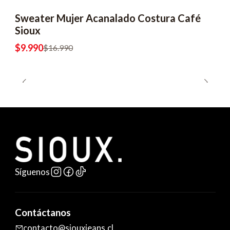
Sweater Mujer Acanalado Costura Café
-41% OFF
Sioux
$9.990
$16.990
Síguenos
Contáctanos
contacto@siouxjeans.cl