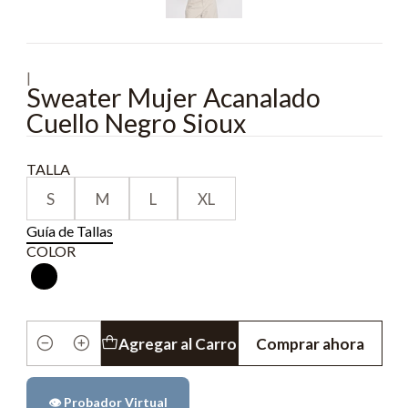
|
Sweater Mujer Acanalado
Cuello Negro Sioux
TALLA
S
M
L
XL
Guía de Tallas
COLOR
Agregar al Carro
Comprar ahora
Cantidad
👁️ Probador Virtual