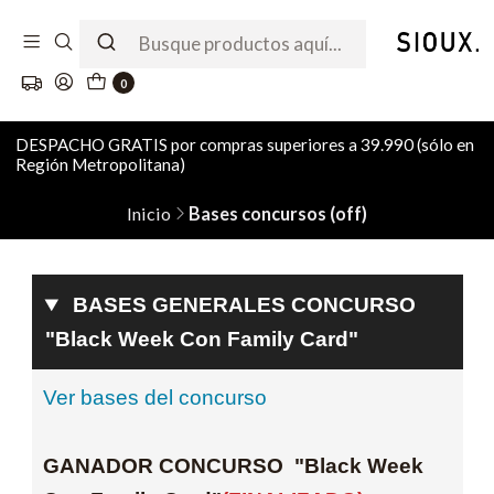
0
DESPACHO GRATIS por compras superiores a 39.990 (sólo en
Región Metropolitana)
Inicio
Bases concursos (off)
BASES GENERALES CONCURSO
"Black Week Con Family Card"
Ver bases del concurso
GANADOR CONCURSO "Black Week