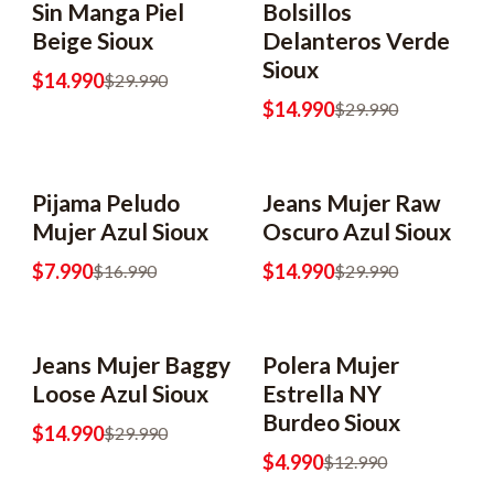
Sin Manga Piel
Bolsillos
Beige Sioux
Delanteros Verde
Sioux
$14.990
$29.990
$14.990
$29.990
Pijama Peludo
Jeans Mujer Raw
-53% OFF
-50% OFF
Mujer Azul Sioux
Oscuro Azul Sioux
$7.990
$14.990
$16.990
$29.990
Jeans Mujer Baggy
Polera Mujer
-50% OFF
-62% OFF
2x6990
Loose Azul Sioux
Estrella NY
Burdeo Sioux
$14.990
$29.990
$4.990
$12.990