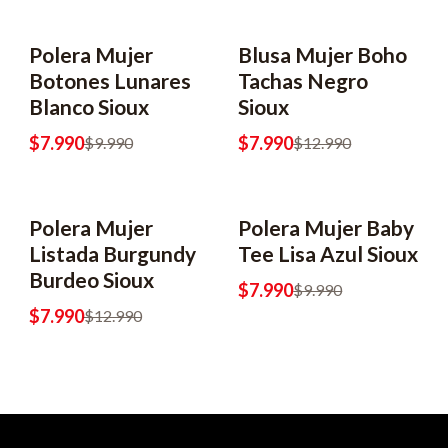
Polera Mujer
Blusa Mujer Boho
-38% OFF
Botones Lunares
Tachas Negro
Blanco Sioux
Sioux
$7.990
$7.990
$9.990
$12.990
Polera Mujer
Polera Mujer Baby
-38% OFF
Listada Burgundy
Tee Lisa Azul Sioux
Burdeo Sioux
$7.990
$9.990
$7.990
$12.990