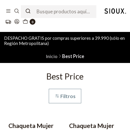
0
DESPACHO GRATIS por compras superiores a 39.990 (sólo en
Región Metropolitana)
Inicio
Best Price
Best Price
Filtros
Chaqueta Mujer
Chaqueta Mujer
-50% OFF
-50% OFF