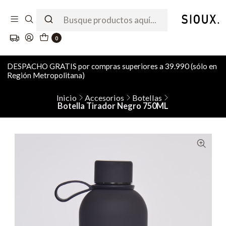
0
DESPACHO GRATIS por compras superiores a 39.990 (sólo en
Región Metropolitana)
Inicio
Accesorios
Botellas
Botella Tirador Negro 750ML