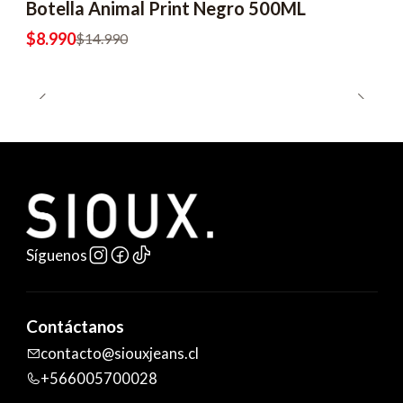
Botella Animal Print Negro 500ML
-40% OFF
$8.990
$14.990
Síguenos
Contáctanos
contacto@siouxjeans.cl
+566005700028