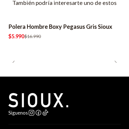
También podría interesarte uno de estos
Polera Hombre Boxy Pegasus Gris Sioux
-65% OFF
2x8990
$5.990
$16.990
Síguenos