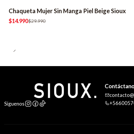
Chaqueta Mujer Sin Manga Piel Beige Sioux
-50% OFF
$14.990
$29.990
Contáctan
contacto@s
+5660057
Síguenos