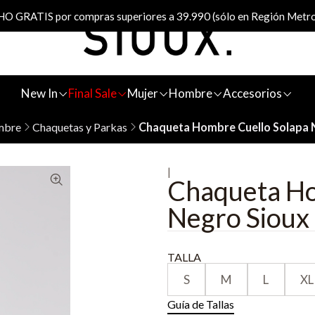
 GRATIS por compras superiores a 39.990 (sólo en Región Metro
New In
Final Sale
Mujer
Hombre
Accesorios
bre
Chaquetas y Parkas
Chaqueta Hombre Cuello Solapa 
|
Chaqueta Ho
Negro Sioux
TALLA
S
M
L
XL
Guía de Tallas