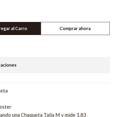
egar al Carro
Comprar ahora
caciones
ueta
ester
ando una Chaqueta Talla M y mide 1.83