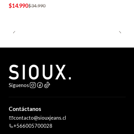
$14.990
$34.990
Síguenos
Contáctanos
contacto@siouxjeans.cl
+566005700028