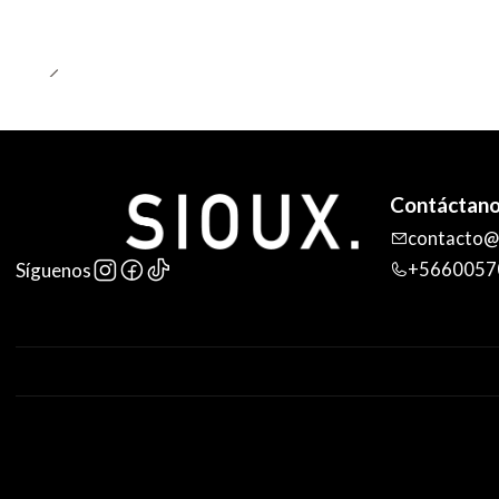
Contáctan
contacto@s
+5660057
Síguenos