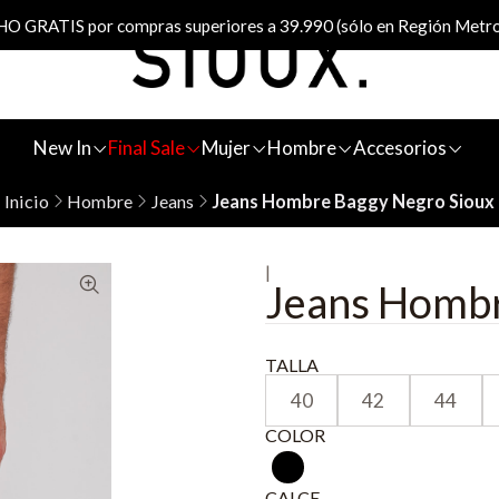
 GRATIS por compras superiores a 39.990 (sólo en Región Metro
New In
Final Sale
Mujer
Hombre
Accesorios
Inicio
Hombre
Jeans
Jeans Hombre Baggy Negro Sioux
|
Jeans Hombr
TALLA
40
42
44
COLOR
CALCE