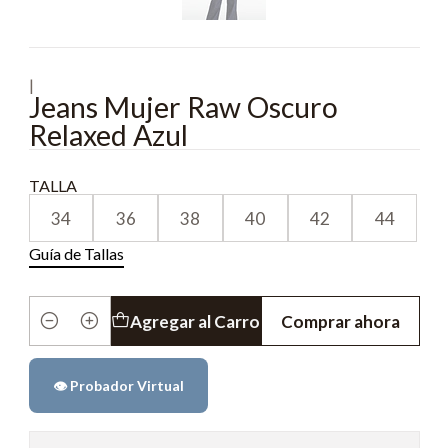
|
Jeans Mujer Raw Oscuro
Relaxed Azul
TALLA
34
36
38
40
42
44
Guía de Tallas
Agregar al Carro
Comprar ahora
Cantidad
👁️ Probador Virtual